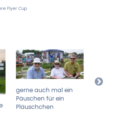
re Flyer Cup
gerne auch mal ein
Päuschen für ein
te
Pläuschchen
vielleicht klap
noch mit ein
Version