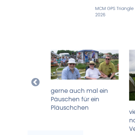
MCM GPS Triangle
2026
gerne auch mal ein
Päuschen für ein
ele Jahre gute
Pläuschchen
vi
n
V