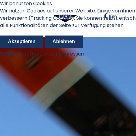
Wir benutzen Cookies
Wir nutzen Cookies auf unserer Website. Einige von ihnen 
HOME
verbessern (Tracking Cookies). Sie können selbst entsch
alle Funktionalitäten der Seite zur Verfügung stehen.
Akzeptieren
Ablehnen
Weitere Informationen
|
Impressum