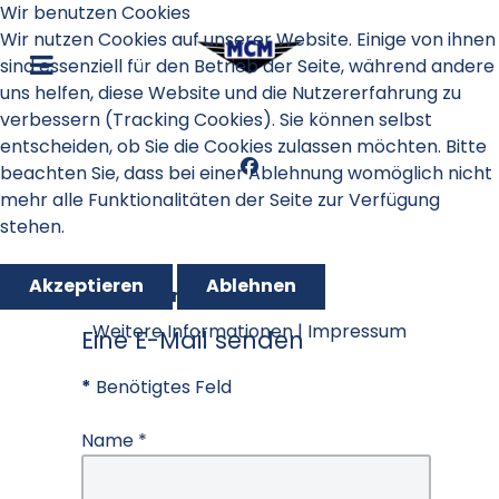
Wir benutzen Cookies
Wir nutzen Cookies auf unserer Website. Einige von ihnen
sind essenziell für den Betrieb der Seite, während andere
uns helfen, diese Website und die Nutzererfahrung zu
verbessern (Tracking Cookies). Sie können selbst
entscheiden, ob Sie die Cookies zulassen möchten. Bitte
beachten Sie, dass bei einer Ablehnung womöglich nicht
mehr alle Funktionalitäten der Seite zur Verfügung
stehen.
Akzeptieren
Ablehnen
Kontaktformular
Weitere Informationen
|
Impressum
Eine E-Mail senden
*
Benötigtes Feld
Name
*