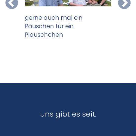
gerne auch mal ein
Päuschen für ein
Pläuschchen
te Arbeit
vielleich
mit eine
uns gibt es seit: