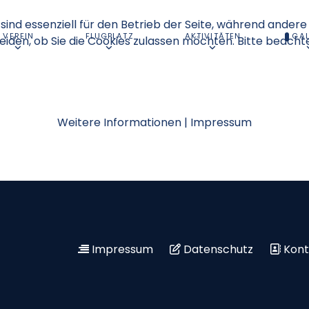
sind essenziell für den Betrieb der Seite, während andere
VEREIN
FLUGPLATZ
AKTIVITÄTEN
GAL
eiden, ob Sie die Cookies zulassen möchten. Bitte beacht
Weitere Informationen
|
Impressum
Impressum
Datenschutz
Kont