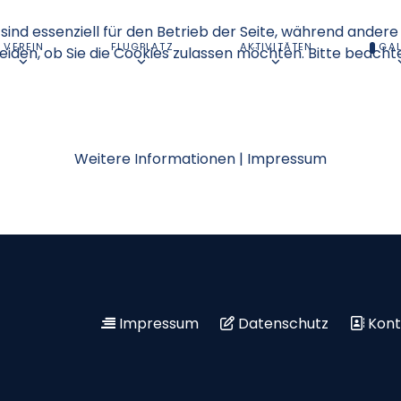
sind essenziell für den Betrieb der Seite, während andere
VEREIN
FLUGPLATZ
AKTIVITÄTEN
GAL
eiden, ob Sie die Cookies zulassen möchten. Bitte beacht
Weitere Informationen
|
Impressum
Impressum
Datenschutz
Kont