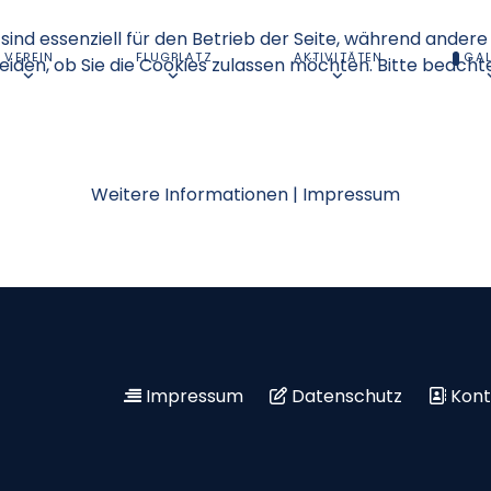
sind essenziell für den Betrieb der Seite, während andere
VEREIN
FLUGPLATZ
AKTIVITÄTEN
GAL
eiden, ob Sie die Cookies zulassen möchten. Bitte beacht
Weitere Informationen
|
Impressum
Impressum
Datenschutz
Kont