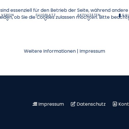
sind essenziell für den Betrieb der Seite, während andere
VEREIN
FLUGPLATZ
AKTIVITÄTEN
GAL
eiden, ob Sie die Cookies zulassen möchten. Bitte beacht
Weitere Informationen
|
Impressum
Impressum
Datenschutz
Kont