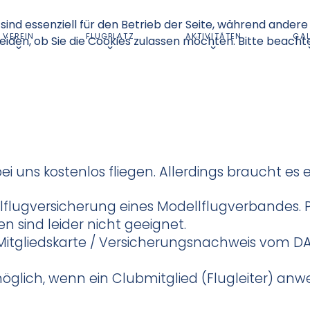
sind essenziell für den Betrieb der Seite, während andere
VEREIN
FLUGPLATZ
AKTIVITÄTEN
GAL
eiden, ob Sie die Cookies zulassen möchten. Bitte beacht
ei uns kostenlos fliegen. Allerdings braucht es
lflugversicherung eines Modellflugverbandes. P
n sind leider nicht geeignet.
 Mitgliedskarte / Versicherungsnachweis vom 
 möglich, wenn ein Clubmitglied (Flugleiter) an