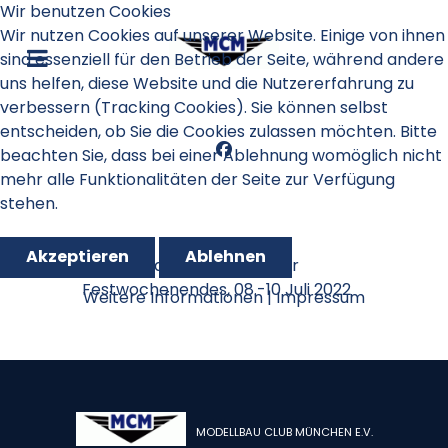
Wir benutzen Cookies
Wir nutzen Cookies auf unserer Website. Einige von ihnen
sind essenziell für den Betrieb der Seite, während andere
uns helfen, diese Website und die Nutzererfahrung zu
verbessern (Tracking Cookies). Sie können selbst
entscheiden, ob Sie die Cookies zulassen möchten. Bitte
beachten Sie, dass bei einer Ablehnung womöglich nicht
mehr alle Funktionalitäten der Seite zur Verfügung
stehen.
Akzeptieren
Ablehnen
Familientag des Salmdorfer
Festwochenendes, 08.-10 Juli 2022
Weitere Informationen
|
Impressum
MODELLBAU CLUB MÜNCHEN E.V.