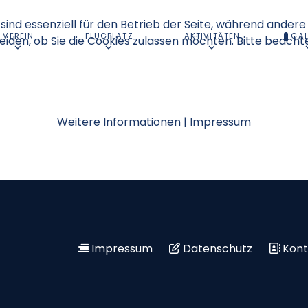
sind essenziell für den Betrieb der Seite, während andere
VEREIN
FLUGPLATZ
AKTIVITÄTEN
GAL
eiden, ob Sie die Cookies zulassen möchten. Bitte beacht
Weitere Informationen
|
Impressum
Impressum
Datenschutz
Kont